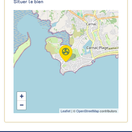
Situer le bien
+
−
Leaflet
| ©
OpenStreetMap
contributors