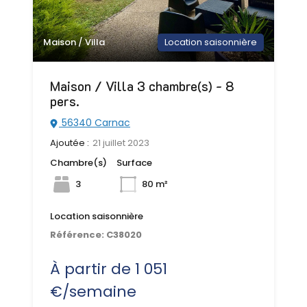
Maison / Villa
Location saisonnière
Maison / Villa 3 chambre(s) - 8
pers.
56340 Carnac
Ajoutée :
21 juillet 2023
Chambre(s)
Surface
3
80 m²
Location saisonnière
Référence:
C38020
À partir de 1 051
€/semaine