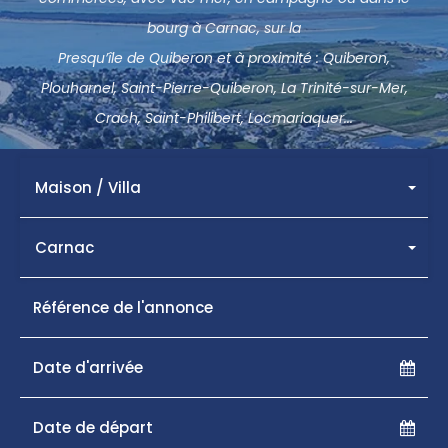
bourg à Carnac, sur la
Presqu’île de Quiberon et à proximité : Quiberon,
Plouharnel, Saint-Pierre-Quiberon, La Trinité-sur-Mer,
Crach, Saint-Philibert, Locmariaquer...
Maison / Villa
Carnac